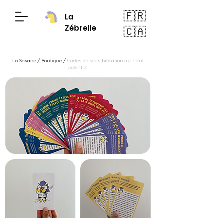
🇫🇷
La
Zébrelle
🇨🇦
La Savane
/
Boutique
/
Cartes de sensibilisation au haut
potentiel