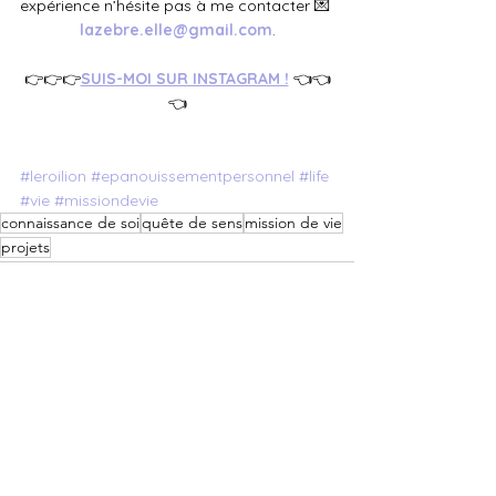
expérience n’hésite pas à me contacter 💌
lazebre.elle@gmail.com
.
👉👉👉
SUIS-MOI SUR INSTAGRAM !
👈👈
👈
#leroilion
#epanouissementpersonnel
#life
#vie
#missiondevie
connaissance de soi
quête de sens
mission de vie
projets
Voir tout
Posts récents