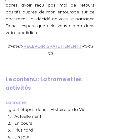
après avoir reçu pas mal de retours 
positifs auprès de mon entourage sur ce 
document j’ai décidé de vous le partager. 
Donc, j’espère que cela vous aidera dans 
votre quotidien. 
👉👉👉
RECEVOIR GRATUITEMENT !
👈👈
👈
Le contenu : La trame et les 
activités 
La trame
Il y a 4 étapes dans L’Histoire de la Vie : 
Actuellement
En cours
Plus tard
Un jour