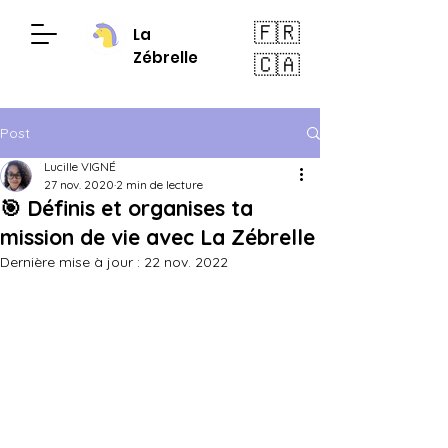
🇫🇷
La
Zébrelle
🇨🇦
Post
Lucille VIGNÉ
27 nov. 2020
2 min de lecture
🎯 Définis et organises ta
mission de vie avec La Zébrelle
Dernière mise à jour :
22 nov. 2022