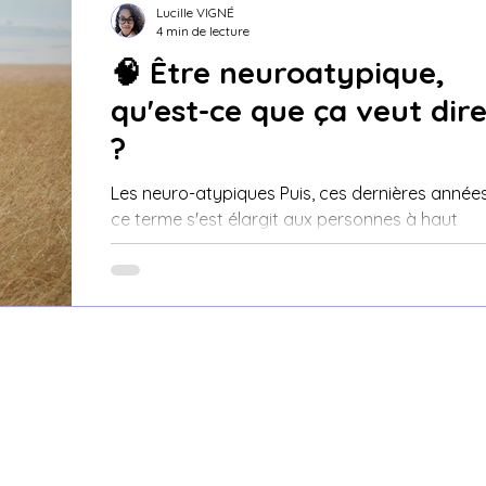
Lucille VIGNÉ
4 min de lecture
🧠 Être neuroatypique,
qu'est-ce que ça veut dir
?
Les neuro-atypiques Puis, ces dernières année
ce terme s'est élargit aux personnes à haut
potentiel, aux personnes qui présentent un tro