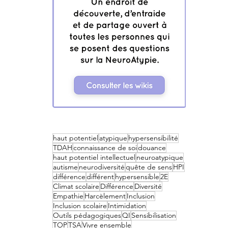
haut potentiel
atypique
hypersensibilité
TDAH
connaissance de soi
douance
haut potentiel intellectuel
neuroatypique
autisme
neurodiversité
quête de sens
HPI
différence
différent
hypersensible
2E
Climat scolaire
Différence
Diversité
Empathie
Harcèlement
Inclusion
Inclusion scolaire
Intimidation
Outils pédagogiques
QI
Sensibilisation
TOP
TSA
Vivre ensemble