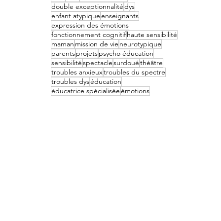
double exceptionnalité
dys
enfant atypique
enseignants
expression des émotions
fonctionnement cognitif
haute sensibilité
maman
mission de vie
neurotypique
parents
projets
psycho éducation
sensibilité
spectacle
surdoué
théâtre
troubles anxieux
troubles du spectre
troubles dys
éducation
éducatrice spécialisée
émotions
r le TDA-H, l’autisme, le haut potentiel,
inspirantes, leur quotidien, leur conseil…