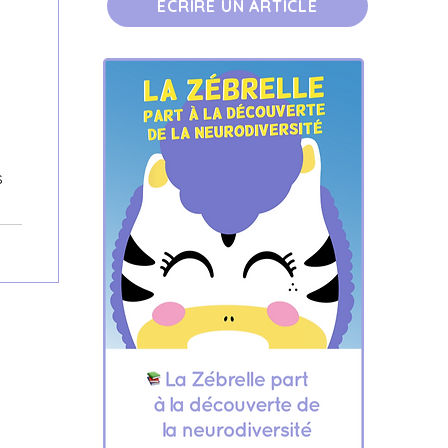
ÉCRIRE UN ARTICLE
e
s
ubl