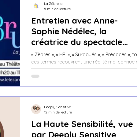
La Zébrelle
5 min de lecture
Entretien avec Anne-
Sophie Nédélec, la
créatrice du spectacle
Zébrures, la face cachée
« Zèbres », « HPI », « Surdoués », « Précoces », t
des HPI...
ces termes recouvrent une réalité mal connue 
bien souvent erronée.
Deeply Sensitive
12 min de lecture
La Haute Sensibilité, vue
par Deeply Sensitive