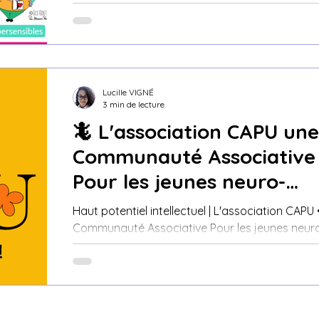
large, et présente tous les profils...
Lucille VIGNÉ
3 min de lecture
🦎 L'association CAPU une
Communauté Associative
Pour les jeunes neuro-
Uniques
Haut potentiel intellectuel | L'association CAPU •
Communauté Associative Pour les jeunes neur
Uniques