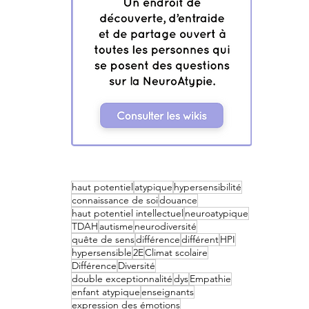
haut potentiel
atypique
hypersensibilité
connaissance de soi
douance
haut potentiel intellectuel
neuroatypique
TDAH
autisme
neurodiversité
quête de sens
différence
différent
HPI
hypersensible
2E
Climat scolaire
Différence
Diversité
double exceptionnalité
dys
Empathie
enfant atypique
enseignants
expression des émotions