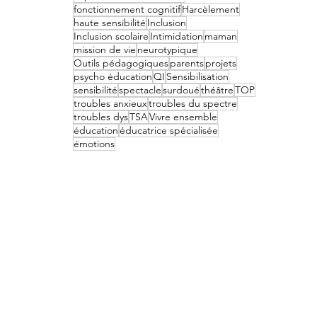
fonctionnement cognitif
Harcèlement
haute sensibilité
Inclusion
Inclusion scolaire
Intimidation
maman
mission de vie
neurotypique
Outils pédagogiques
parents
projets
psycho éducation
QI
Sensibilisation
sensibilité
spectacle
surdoué
théâtre
TOP
troubles anxieux
troubles du spectre
troubles dys
TSA
Vivre ensemble
éducation
éducatrice spécialisée
émotions
r le TDA-H, l’autisme, le haut potentiel,
inspirantes, leur quotidien, leur conseil…