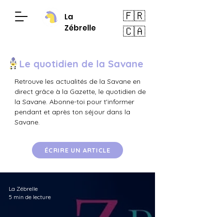
🇫🇷
La
Zébrelle
🇨🇦
Le quotidien de la Savane
Retrouve les actualités de la Savane en
direct grâce à la Gazette, le quotidien de
la Savane. Abonne-toi pour t'informer
pendant et après ton séjour dans la
Savane.
ÉCRIRE UN ARTICLE
La Zébrelle
5 min de lecture