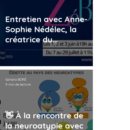
Entretien avec Anne-
Sophie Nédélec, la
créatrice du
spectacle Zébrures,
la face cachée des
HPI...
Sandra BORÉ
9 min de lecture
👋 À la rencontre de
la neuroatypie avec