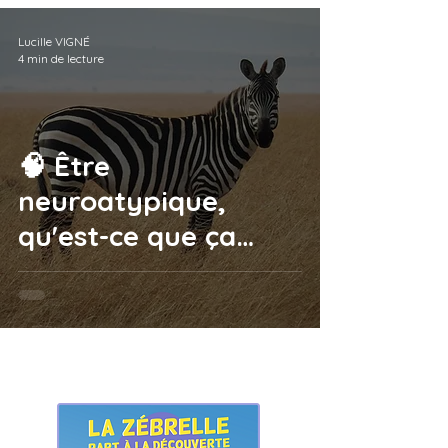
Uniques
Lucille VIGNÉ
4 min de lecture
🧠 Être
neuroatypique,
qu'est-ce que ça
veut dire ?