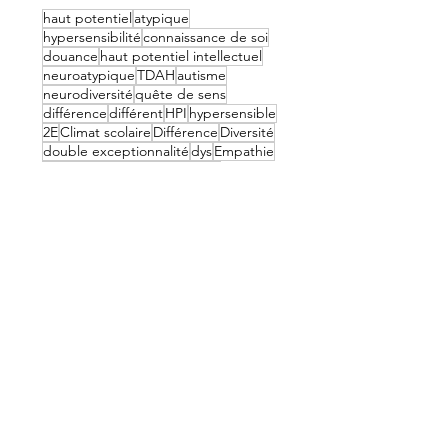
haut potentiel
atypique
hypersensibilité
connaissance de soi
douance
haut potentiel intellectuel
neuroatypique
TDAH
autisme
neurodiversité
quête de sens
différence
différent
HPI
hypersensible
2E
Climat scolaire
Différence
Diversité
double exceptionnalité
dys
Empathie
enfant atypique
enseignants
expression des émotions
fonctionnement cognitif
Harcèlement
haute sensibilité
Inclusion
Inclusion scolaire
Intimidation
maman
mission de vie
neurotypique
Outils pédagogiques
parents
projets
psycho éducation
QI
Sensibilisation
sensibilité
spectacle
surdoué
théâtre
TOP
troubles anxieux
troubles du spectre
troubles dys
TSA
Vivre ensemble
éducation
éducatrice spécialisée
émotions