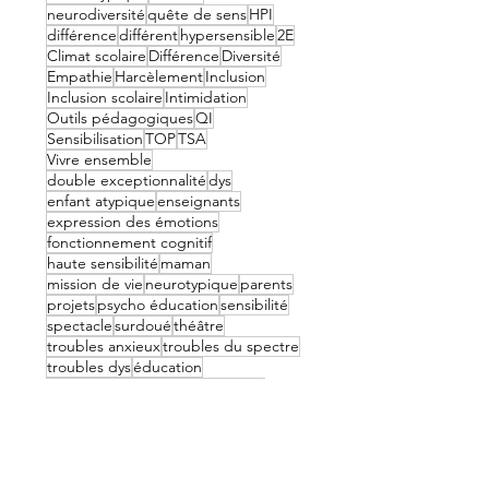
neurodiversité
quête de sens
HPI
différence
différent
hypersensible
2E
Climat scolaire
Différence
Diversité
Empathie
Harcèlement
Inclusion
Inclusion scolaire
Intimidation
Outils pédagogiques
QI
Sensibilisation
TOP
TSA
Vivre ensemble
double exceptionnalité
dys
enfant atypique
enseignants
expression des émotions
fonctionnement cognitif
haute sensibilité
maman
mission de vie
neurotypique
parents
projets
psycho éducation
sensibilité
spectacle
surdoué
théâtre
troubles anxieux
troubles du spectre
troubles dys
éducation
éducatrice spécialisée
émotions