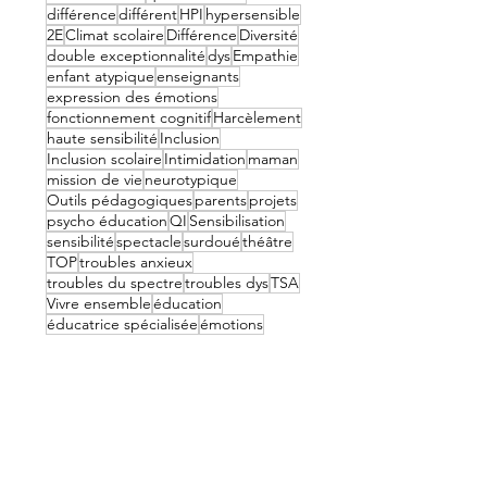
différence
différent
HPI
hypersensible
2E
Climat scolaire
Différence
Diversité
double exceptionnalité
dys
Empathie
enfant atypique
enseignants
expression des émotions
fonctionnement cognitif
Harcèlement
haute sensibilité
Inclusion
Inclusion scolaire
Intimidation
maman
mission de vie
neurotypique
Outils pédagogiques
parents
projets
psycho éducation
QI
Sensibilisation
sensibilité
spectacle
surdoué
théâtre
TOP
troubles anxieux
troubles du spectre
troubles dys
TSA
Vivre ensemble
éducation
éducatrice spécialisée
émotions