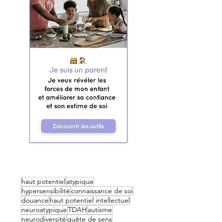
haut potentiel
atypique
hypersensibilité
connaissance de soi
douance
haut potentiel intellectuel
neuroatypique
TDAH
autisme
neurodiversité
quête de sens