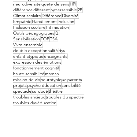
neurodiversité
quête de sens
HPI
différence
différent
hypersensible
2E
Climat scolaire
Différence
Diversité
Empathie
Harcèlement
Inclusion
Inclusion scolaire
Intimidation
Outils pédagogiques
QI
Sensibilisation
TOP
TSA
Vivre ensemble
double exceptionnalité
dys
enfant atypique
enseignants
expression des émotions
fonctionnement cognitif
haute sensibilité
maman
mission de vie
neurotypique
parents
projets
psycho éducation
sensibilité
spectacle
surdoué
théâtre
troubles anxieux
troubles du spectre
troubles dys
éducation
éducatrice spécialisée
émotions