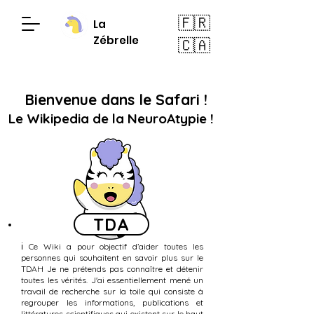
🇫🇷
La
Zébrelle
🇨🇦
Bienvenue dans le Safari !
Le Wikipedia de la NeuroAtypie !
TDA
ℹ️ Ce Wiki a pour objectif d’aider toutes les
personnes qui souhaitent en savoir plus sur le
TDAH Je ne prétends pas connaître et détenir
toutes les vérités. J'ai essentiellement mené un
travail de recherche sur la toile qui consiste à
regrouper les informations, publications et
littératures scientifiques qui existent sur le haut