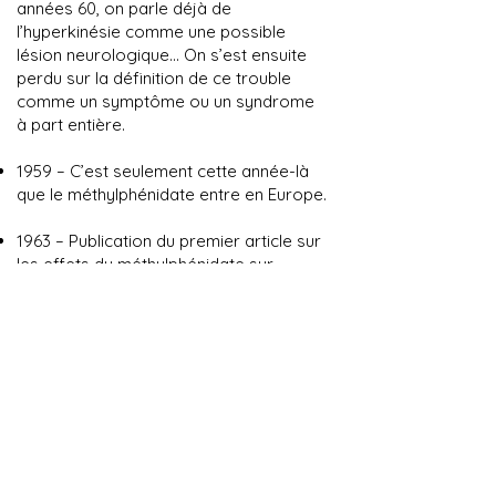
années 60, on parle déjà de
l’hyperkinésie comme une possible
lésion neurologique... On s’est ensuite
perdu sur la définition de ce trouble
comme un symptôme ou un syndrome
à part entière.
1959 – C’est seulement cette année-là
que le méthylphénidate entre en Europe.
1963 – Publication du premier article sur
les effets du méthylphénidate sur
l’hyperactivité de l’enfant, par Eisenberg
(Etats-Unis) et Conners (Etats-Unis).
1970 – On parle de MBD (Minimal Brain
Dysfunction) qui regroupe les
symptômes suivants : hyperactivité,
difficultés perceptivo-motrices, labilité
émotionnelle, difficultés de
coordination, déficit d’attention,