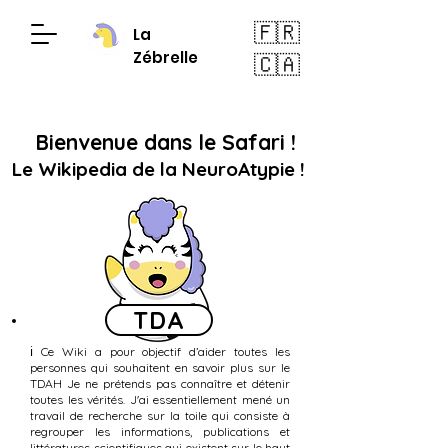
🇫🇷
La
Zébrelle
🇨🇦
Bienvenue dans le Safari !
Le Wikipedia de la NeuroAtypie !
TDA
ℹ️ Ce Wiki a pour objectif d’aider toutes les
personnes qui souhaitent en savoir plus sur le
TDAH Je ne prétends pas connaître et détenir
toutes les vérités. J'ai essentiellement mené un
travail de recherche sur la toile qui consiste à
regrouper les informations, publications et
littératures scientifiques qui existent sur le haut